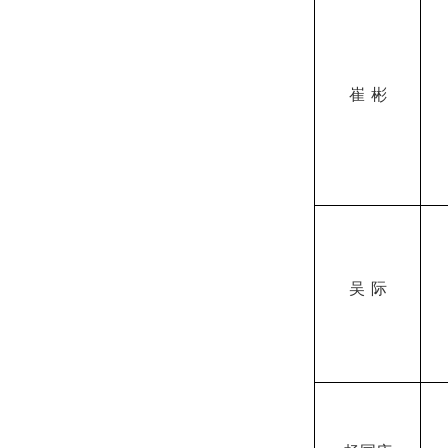
崔
彬
吴
际