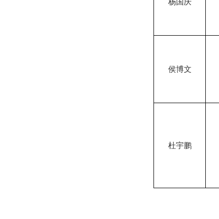
杨国庆
侯博文
杜宇鹏