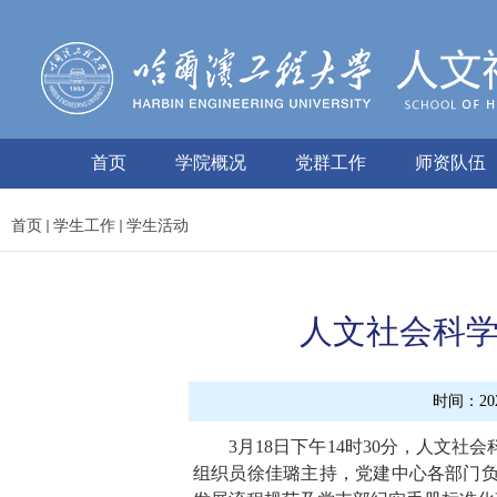
首页
学院概况
党群工作
师资队伍
首页
学生工作
学生活动
人文社会科
时间：2026
3
月
18
日下午
14
时
30
分
，人文社会
组织员徐佳璐主持
，
党建中心各部门